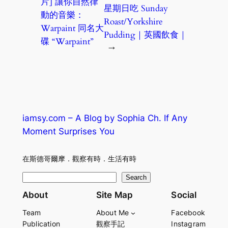
片] 讓你自然律
星期日吃 Sunday
動的音樂：
Roast/Yorkshire
Warpaint 同名大
Pudding｜英國飲食｜
碟 “Warpaint”
→
iamsy.com – A Blog by Sophia Ch. If Any
Moment Surprises You
在斯德哥爾摩．觀察有時．生活有時
S
Search
e
About
Site Map
Social
a
Team
About Me
Facebook
r
Publication
觀察手記
Instagram