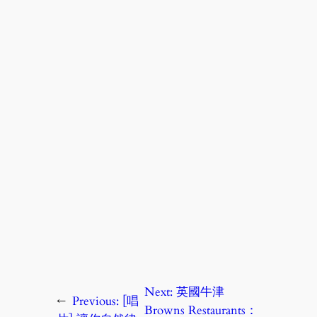
Next:
英國牛津
←
Previous:
[唱
Browns Restaurants：