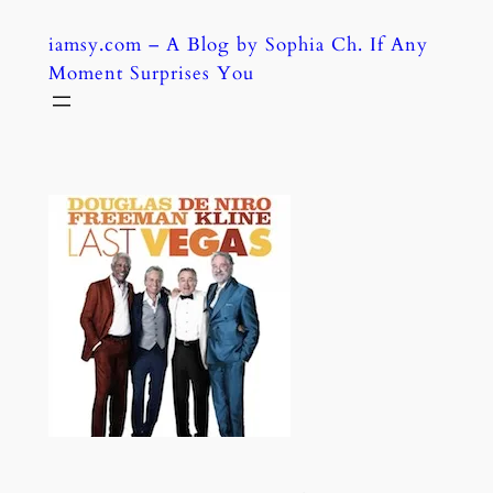
Skip
iamsy.com – A Blog by Sophia Ch. If Any
to
Moment Surprises You
content