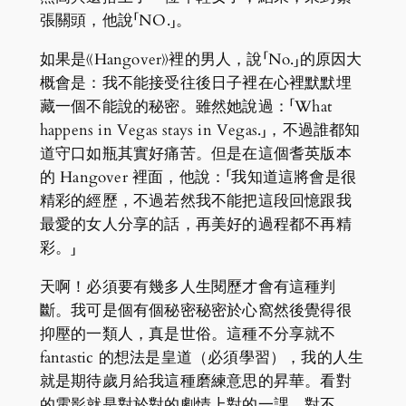
張關頭，他說「NO.」。
如果是《Hangover》裡的男人，說「No.」的原因大
概會是：我不能接受往後日子裡在心裡默默埋
藏一個不能說的秘密。雖然她說過：「What
happens in Vegas stays in Vegas.」，不過誰都知
道守口如瓶其實好痛苦。但是在這個耆英版本
的 Hangover 裡面，他說：「我知道這將會是很
精彩的經歷，不過若然我不能把這段回憶跟我
最愛的女人分享的話，再美好的過程都不再精
彩。」
天啊！必須要有幾多人生閱歷才會有這種判
斷。我可是個有個秘密秘密於心窩然後覺得很
抑壓的一類人，真是世俗。這種不分享就不
fantastic 的想法是皇道（必須學習），我的人生
就是期待歲月給我這種磨練意思的昇華。看對
的電影就是對於對的劇情上對的一課，對不