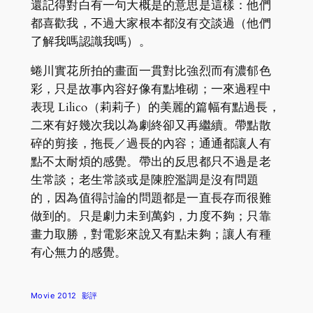
還記得對白有一句大概是的意思是這樣：他們
都喜歡我，不過大家根本都沒有交談過（他們
了解我嗎認識我嗎）。
蜷川實花所拍的畫面一貫對比強烈而有濃郁色
彩，只是故事內容好像有點堆砌；一來過程中
表現 Lilico（莉莉子）的美麗的篇幅有點過長，
二來有好幾次我以為劇終卻又再繼續。帶點散
碎的剪接，拖長／過長的內容；通通都讓人有
點不太耐煩的感覺。帶出的反思都只不過是老
生常談；老生常談或是陳腔濫調是沒有問題
的，因為值得討論的問題都是一直長存而很難
做到的。只是劇力未到萬鈞，力度不夠；只靠
畫力取勝，對電影來說又有點未夠；讓人有種
有心無力的感覺。
Movie 2012
影評