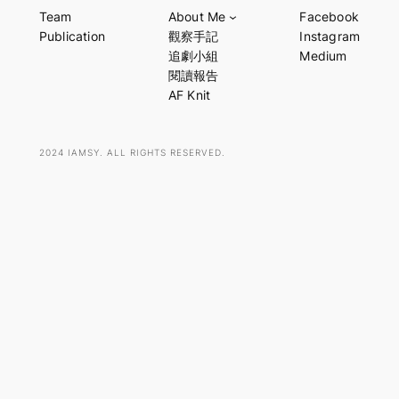
a
Team
About Me
Facebook
r
Publication
觀察手記
Instagram
c
追劇小組
Medium
h
閱讀報告
AF Knit
2024 IAMSY. ALL RIGHTS RESERVED.