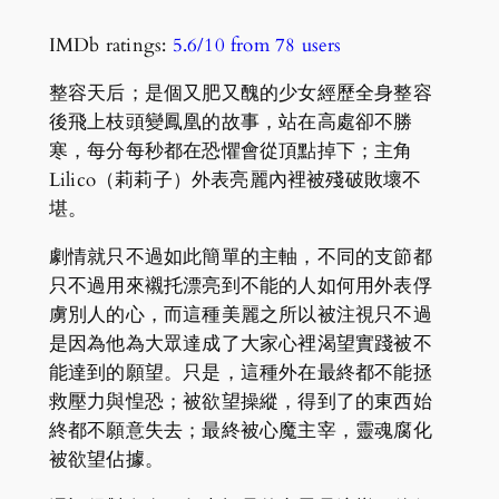
IMDb ratings:
5.6/10 from 78 users
整容天后；是個又肥又醜的少女經歷全身整容
後飛上枝頭變鳳凰的故事，站在高處卻不勝
寒，每分每秒都在恐懼會從頂點掉下；主角
Lilico（莉莉子）外表亮麗內裡被殘破敗壞不
堪。
劇情就只不過如此簡單的主軸，不同的支節都
只不過用來襯托漂亮到不能的人如何用外表俘
虜別人的心，而這種美麗之所以被注視只不過
是因為他為大眾達成了大家心裡渴望實踐被不
能達到的願望。只是，這種外在最終都不能拯
救壓力與惶恐；被欲望操縱，得到了的東西始
終都不願意失去；最終被心魔主宰，靈魂腐化
被欲望佔據。