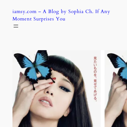
Skip
iamsy.com – A Blog by Sophia Ch. If Any
to
Moment Surprises You
content