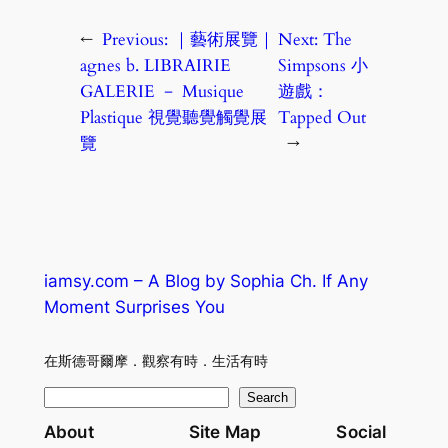
←
Previous:
｜藝術展覽｜
Next:
The
agnes b. LIBRAIRIE
Simpsons 小
GALERIE － Musique
遊戲：
Plastique 視覺聽覺觸覺展
Tapped Out
覽
→
iamsy.com – A Blog by Sophia Ch. If Any
Moment Surprises You
在斯德哥爾摩．觀察有時．生活有時
S
Search
e
About
Site Map
Social