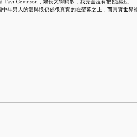
avi Gevinson，她長大得夠多，我完全沒有把她認出。
部遺作，那個中年男人的愛與恨仍然很真實的在螢幕之上，而真實世界裡