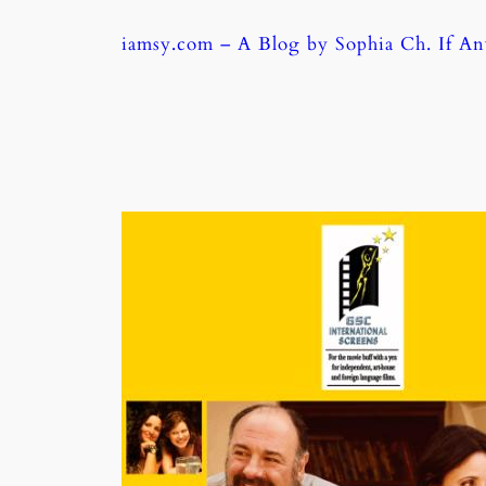
Skip
iamsy.com – A Blog by Sophia Ch. If A
to
content