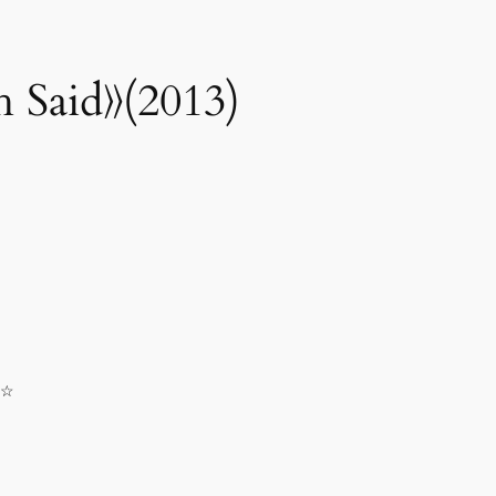
id》(2013)
★☆