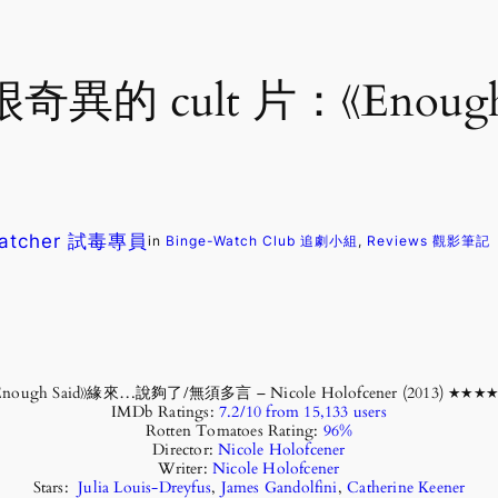
cult 片：《Enough Sa
Watcher 試毒專員
in
Binge-Watch Club 追劇小組
, 
Reviews 觀影筆記
Enough Said》緣來…說夠了/無須多言 – Nicole Holofcener (2013) ★★★
IMDb Ratings:
7.2/10 from 15,133 users
Rotten Tomatoes Rating:
96%
Director:
Nicole Holofcener
Writer:
Nicole Holofcener
Stars:
Julia Louis-Dreyfus
,
James Gandolfini
,
Catherine Keener