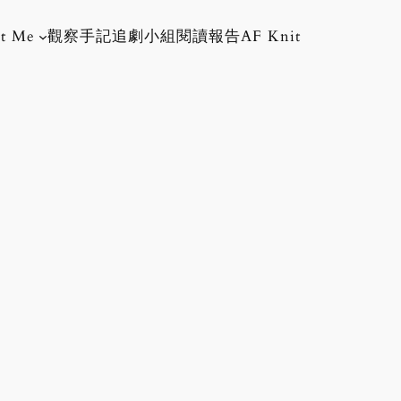
t Me
觀察手記
追劇小組
閱讀報告
AF Knit