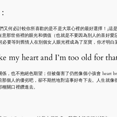
：
何必計較你所喜歡的是不是大眾心裡的最好選擇！」這是我在《Eno
在意那世俗裡的眼光和價值（也就是不要因為別人的喜好愛惡
。何必要等到舊情人在別個女人眼光裡成為了至寶，你才明
e my heart and I’m too old for tha
，也不抱絕色期望；但被傷害了仍然像個小孩會 heart b
那個人的優劣吧，卻不期然地對這事好奇下去。人生就像很奇異
那種關口裡鑽進去。