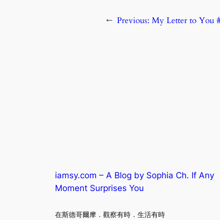
←
Previous:
My Letter to You
iamsy.com – A Blog by Sophia Ch. If Any
Moment Surprises You
在斯德哥爾摩．觀察有時．生活有時