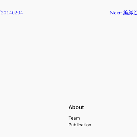
 #20140204
Next:
編織進
About
Team
Publication