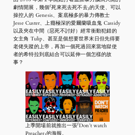
劇情開展，幾個「死來死去死不去」的天使、可以
操控人的 Genesis、案底極多的暴力傳教士
Jesse Custer、上癮極深的愛爾蘭吸血鬼 Cassidy
以及夾在中間（惡死不討好）經常衝動犯錯的
女主角 Tulip、甚至是個想要世界末日但先得要
老佬失蹤的上帝，再加一個死過回來當地獄使
者的希特拉到底結合可以延伸一個怎樣的故
事？
上季開場前就推出一張「Don’t watch
Preacher」的海報。