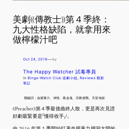
美劇《傳教士》第４季終：
九大性格缺陷，就拿用來
做檸檬汁吧
—
Oct 24, 2019
by
The Happy Watcher 試毒專員
in
Binge-Watch Club 追劇小組
, 
Reviews 觀影
筆記
關鍵詞：血腥暴力、神怪、吸血鬼、宗教挑戰、天堂地獄
《Preacher》第４季最後曲終人散，更是再次見證
好劇最緊要是「懂得收手」¹。
由 2016 年第１季開始打著血腥暴力腦洞大開的