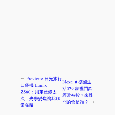
←
Previous:
日光旅行
Next:
＃德國生
口袋機 Lumix
活079 家裡門鈴
ZS80：用定焦鏡太
經常被按？來敲
久，光學變焦讓我非
門的會是誰？
→
常雀躍