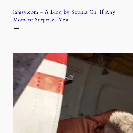
Skip
iamsy.com – A Blog by Sophia Ch. If Any
to
Moment Surprises You
content