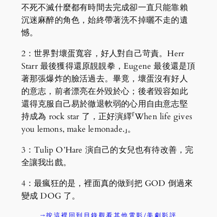
不死不滅什麼都有時間去完成卻一直只能靠賴
沉迷麻醉的角色，始終帶著洗不掉曬不走的遺
憾。
2：世界對壞蛋寬容，好人對自己苛責。Herr
Starr 最後獲得還原靚靚拳，Eugene 最後還是頂
著那張爆炸的臉活過去。畢竟，壞蛋沒有好人
的意志，前者漂亮在外毀於心；後者毀容如此
還得克服自己易於徹退軟弱的心用自由意志堅
持成為 rock star 了，正好演繹「When life gives
you lemons, make lemonade.」。
3：Tulip O’Hare 演自己的女兒也有待改善，完
全讓我出戲。
4：最瘋狂的是，裡面真的做到把 GOD 倒過來
變成 DOG 了。
→按這裡回到目錄觀看其他電影/美劇影評