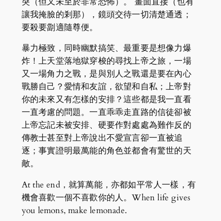
突（但又未至於非常恐怖）。 畫面直接（也有
讓我掩臉的剎那），鏡頭交待一切清楚通透；
要殺要劏適隨尊便。
暴力極致，同時幽默搞笑、最重要是想像力爆
炸！上天堂落地獄穿梭的尋找上帝之旅，一場
又一場角力之戰，是與別人之戰還是要在內心
戰勝自己？愛情和友誼，欲望和自私；上帝對
你的未來又有怎樣的安排？這些都是我一直看
一直考慮的問題。一直乖乖走直路的信徒卻被
上帝忘記未被安排、硬要作對處處為難作反的
傳教士甚至對上帝說出不愛宣言卻一直被追
逐；事實證明最萬能的角色並都會有驚世的天
敵。
At the end，就算萬能，亦都如平常人一樣，有
機會喜歡一個不喜歡你的人。When life gives
you lemons, make lemonade.