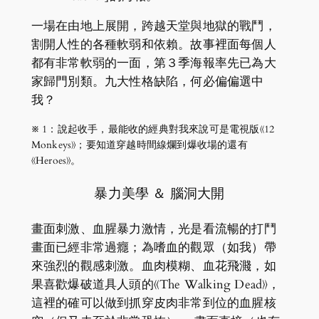
一場在由地上展開，跨越天堂與地獄的戰鬥，
割開人性的各種軟弱和依賴。故事裡面每個人
都有非常軟弱的一面，第３季海報率先已為大
家歸門別類。九大性格缺陷，何必偏偏選中
我？
※ 1：說起收手，最能收的經典對我來說可是電視版《12
Monkeys》；要知道穿越時間線爛到爆收場的還有
《Heroes》。
暴力美學 ＆ 腦洞大開
畫面刺激、血腥暴力激情，光是看流暢的打鬥
畫面已經非常過癮；為嗜血的觀眾（如我）帶
來強烈的觀感刺激。血肉模糊、血花飛濺，如
果喜歡爆破道具人頭的《The Walking Dead》，
這裡的確可以做到抓穿皮肉非常到位的血腥核