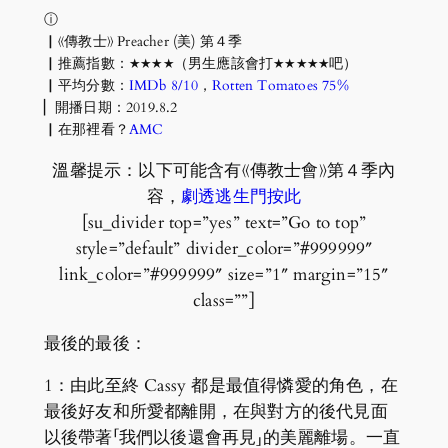
ⓘ
▏《傳教士》 Preacher (美) 第４季
▏推薦指數：★★★★（男生應該會打★★★★★吧）
▏平均分數：
IMDb 8/10
，
Rotten Tomatoes 75%
▏開播日期：2019.8.2
▏在那裡看？
AMC
溫馨提示：以下可能含有《傳教士會》第４季內
容，
劇透逃生門按此
[su_divider top=”yes” text=”Go to top”
style=”default” divider_color=”#999999″
link_color=”#999999″ size=”1″ margin=”15″
class=””]
最後的最後：
1：由此至終 Cassy 都是最值得憐愛的角色，在
最後好友和所愛都離開，在與對方的後代見面
以後帶著「我們以後還會再見」的美麗離場。一直