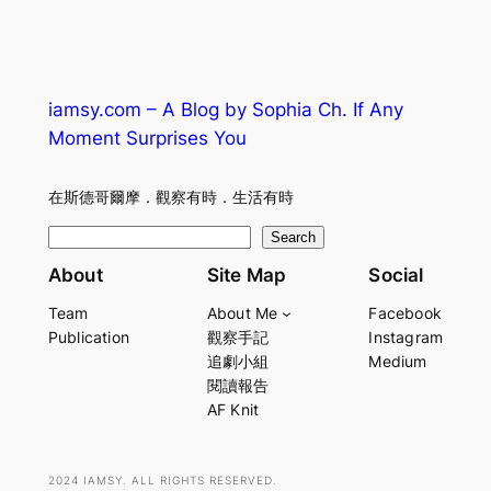
iamsy.com – A Blog by Sophia Ch. If Any
Moment Surprises You
在斯德哥爾摩．觀察有時．生活有時
S
Search
e
About
Site Map
Social
a
Team
About Me
Facebook
r
Publication
觀察手記
Instagram
c
追劇小組
Medium
h
閱讀報告
AF Knit
2024 IAMSY. ALL RIGHTS RESERVED.