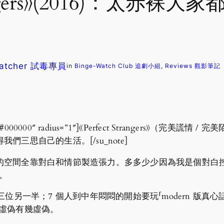
trangers》(2016)：太
Watcher 試毒專員
in
Binge-Watch Club 追劇小組
, 
Reviews 觀影筆記
t_color=”#000000″ radius=”1″]《Perfect Strange
三思自己的生活。[/su_note]
的空間全靠對白和情節製造張力。多多少少因為我是個對白
好。
位另一半；7 個人到中年悶悶的開始要玩「modern 版真
虛偽有幾虛偽。