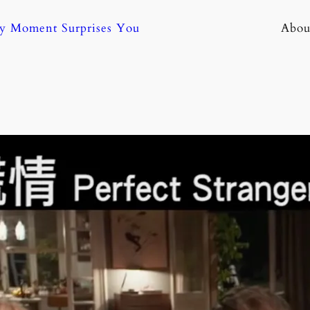
ny Moment Surprises You
Abou