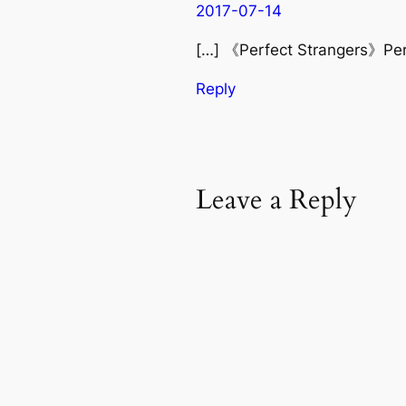
2017-07-14
[…] 《Perfect Strangers》P
Reply
Leave a Reply