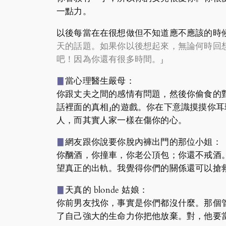
一點力。
以後每當在在很想做但不知道應不應該的時
天的話題。如果你以後想起來，無論何時回
吧！因為你還有很多時間。」
▊
當心理醫生嚴母：
你跟丈夫之間的感情有問題，然後你偷食的
話裡面的真相」的遊戲。你在下意識摸摸你
人，而其實人家一樣在傷你的心。
▊
網友跟你說要你脫內褲出門的那位小姐：
你酗酒，你撞車，你老公頂包；你還不戒酒
望真正的出軌。我覺得你們的關係還可以搶
▊
天真的 blonde 姑娘：
你前男友找你，事實是你們都沒什麼。那個管你很嚴
了自己強大的生命力你把他放棄。對，他要