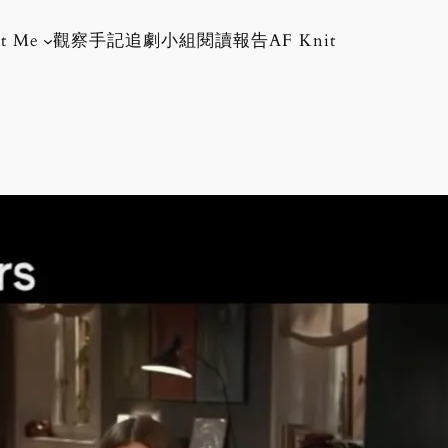
t Me
觀察手記
追劇小組
閱讀報告
AF Knit