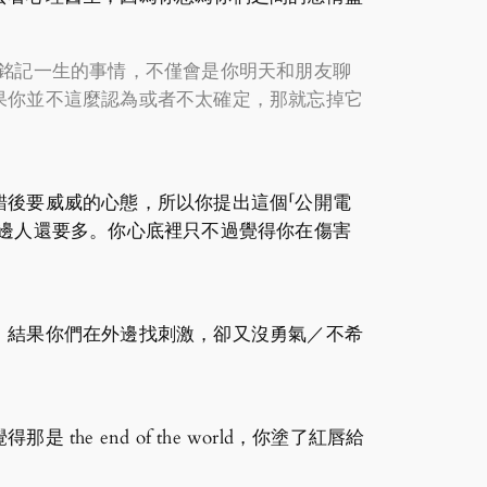
會銘記一生的事情，不僅會是你明天和朋友聊
果你並不這麼認為或者不太確定，那就忘掉它
後要威威的心態，所以你提出這個「公開電
邊人還要多。你心底裡只不過覺得你在傷害
。結果你們在外邊找刺激，卻又沒勇氣／不希
 end of the world，你塗了紅唇給