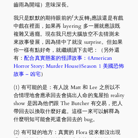
齒雨為開端）意味深長。
我只是默默的期待眼前的「大反轉」應該還是有戲
中戲在裡面，如果再 layering 多一層就應該既
複雜又過癮。現在我只想大腦放空不去猜測未
來故事發展，因為猜中了就沒 surprise。但如果
你一樣有點好奇，就繼續讀下去吧：（另外還
有：
配合真實懸案的怪譚故事：《American
Horror Story: Murder House》Season 1 美國恐怖
故事 – 凶宅
）
(1) 有可能的是：有人說 Matt 和 Lee 之所以不
合情理地會應承回去會搞出人命的鬼屋拍 reality
show 是因為他們跟 The Butcher 有交易，把人
帶回去以換取什麼好處。這樣一來可以解釋為
什麼明知可能會死還會回去的 bug。
(2) 有可疑的地方：真實的 Flora 從來都沒出現