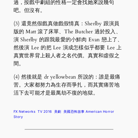
過，按戲中劇組的性格一定會找她來說幾句
吧。但沒有。
(3) 還竟然假戲真做戲假情真：Sherlby 跟演員
版的 Matt 滾了床單、The Butcher 過於投入、
演 Sherlby 的跟我最愛的小鮮肉 Evan 戀上了、
然後演 Lee 的把 Lee 演成怎樣似乎都要 Lee 上
真實世界背上殺人者之名代價。真實和虛假之
間。
(4) 然後就是 dr yellowbean 所說的：誰是最痛
苦。大家都努力為生存而爭扎，而其實痛苦地
活下去可能才是最萬劫不復的地獄。
FX Networks
TV 2016
美劇
美國恐怖故事 American Horror
Story