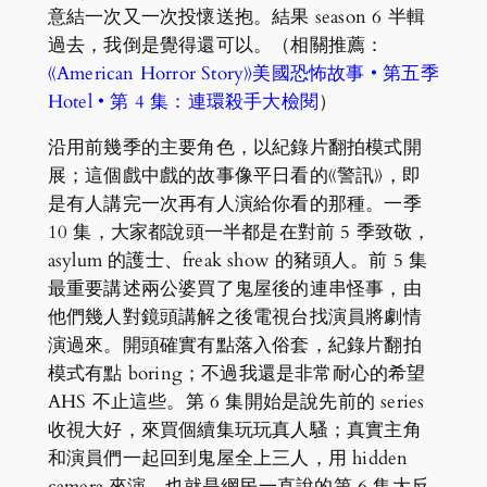
意結一次又一次投懷送抱。結果 season 6 半輯
過去，我倒是覺得還可以。（相關推薦：
《American Horror Story》美國恐怖故事 • 第五季
Hotel • 第 4 集：連環殺手大檢閱
）
沿用前幾季的主要角色，以紀錄片翻拍模式開
展；這個戲中戲的故事像平日看的《警訊》，即
是有人講完一次再有人演給你看的那種。一季
10 集，大家都說頭一半都是在對前 5 季致敬，
asylum 的護士、freak show 的豬頭人。前 5 集
最重要講述兩公婆買了鬼屋後的連串怪事，由
他們幾人對鏡頭講解之後電視台找演員將劇情
演過來。開頭確實有點落入俗套，紀錄片翻拍
模式有點 boring；不過我還是非常耐心的希望
AHS 不止這些。第 6 集開始是說先前的 series
收視大好，來買個續集玩玩真人騷；真實主角
和演員們一起回到鬼屋全上三人，用 hidden
camera 來演。也就是網民一直說的第 6 集大反