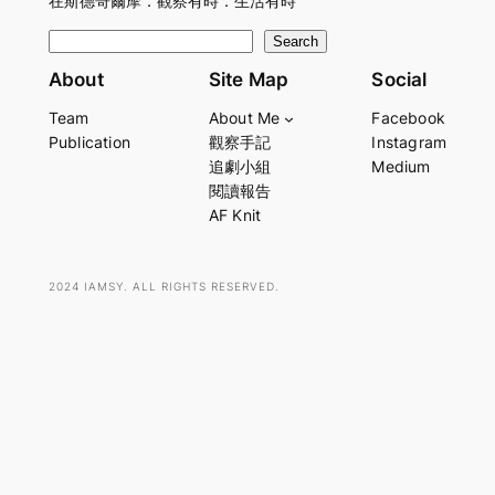
在斯德哥爾摩．觀察有時．生活有時
S
Search
e
About
Site Map
Social
a
Team
About Me
Facebook
r
Publication
觀察手記
Instagram
c
追劇小組
Medium
h
閱讀報告
AF Knit
2024 IAMSY. ALL RIGHTS RESERVED.