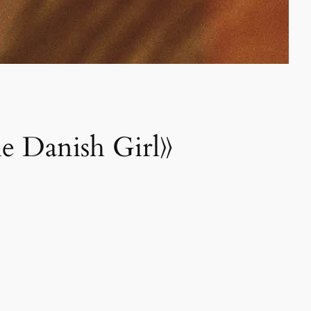
ish Girl》
記