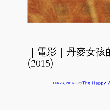
｜電影｜丹麥女孩的自我
(2015)
—
The Happy
Feb 23, 2016
by