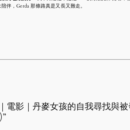
念陪伴，Gerda 那條路真是又長又難走。
se to “｜電影｜丹麥女孩的自我尋找與
)”