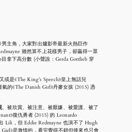
 2015 奧斯卡男主角，大家對出爐影帝最新火熱巨作
 Redmayne 雖然算不上花樣男子，卻贏得一眾
高分數 (小聲說：Gerda Gottlieb 穿
是《The King’s Speech》皇上無話兒
anish Girl》丹麥女孩 (2015) 憑
現
、被欣賞、被注意、被厭嫌、被愛護、被了
勇者 (2015) 的 Leonardo
出 Lili，但 Eddie Redmayne 也演不了 Hugh
sh Girl》是激情的，看完覺得不錯但後來也只會