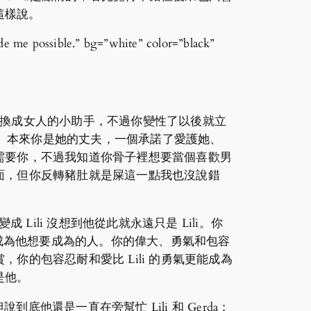
能這樣說。
de me possible.” bg=”white” color=”black”
徹底換成女人的小助手，不過你變性了以後就立
復。本來你是她的丈夫，一個承諾了愛護她、
需要你，不過我知道你骨子裡想要當個喜歡男
面，但你反轉豬肚就是屎這一點我也沒說錯
他變成 Lili 沒想到他從此就永遠只是 Lili。你
讓他成為他想要成為的人。你的偉大、勇氣和包容
的包容忍耐和愛比 Lili 的勇氣更能成為
是他。
到底他還是一直在旁幫忙 Lili 和 Gerda；