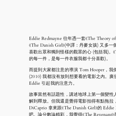
Eddie Redmayne 往年憑一套《The The
《The Danish Girl》(中譯：丹麥女孩
喜歡出眾和獨到怪樣的觀眾的心 (包括我)。《The
的每一件，是每一件衣服我都十分喜歡)。
而提到大家都注意的導演 Tom Hooper，我倒是只好
(2010) 我都沒有放到想要看的電影之內。廣告
Eddie 引起我的注意力。
故事當然有話題性，講述地球上第一個變性
解到釋放。但我還是覺得電影拍得有點拖拉，而且結尾
DiCaprio 拿來跟《The Danish Girl》的 Ed
吧。論分數論精彩，我覺得《The Revenan