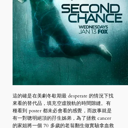
這的確是在美劇冬歇期最 desperate 的情況下找
來看的替代品，填充空虛脫軌的時間隙縫。有
種看到 poster 都未必會看的感覺，而故事就是
有一對聰明絕頂的孖生姊弟，為了拯救 cancer
的家姐將一個 70 多歲的老翁翻生做實驗拿血救