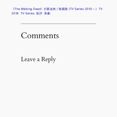
《The Walking Dead》行屍走肉 / 陰屍路 (TV Series 2010 – )
TV
2016
TV Series
影評
美劇
Comments
Leave a Reply