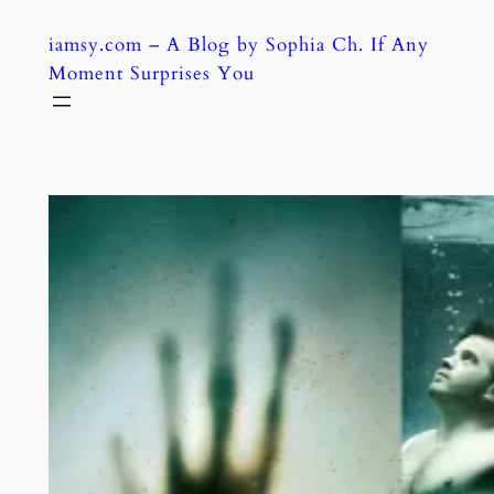
Skip
iamsy.com – A Blog by Sophia Ch. If Any
to
Moment Surprises You
content