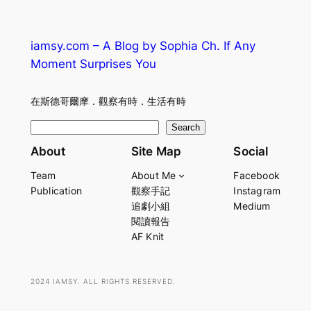
iamsy.com – A Blog by Sophia Ch. If Any
Moment Surprises You
在斯德哥爾摩．觀察有時．生活有時
S
Search
e
About
Site Map
Social
a
Team
About Me
Facebook
r
Publication
觀察手記
Instagram
c
追劇小組
Medium
h
閱讀報告
AF Knit
2024 IAMSY. ALL RIGHTS RESERVED.