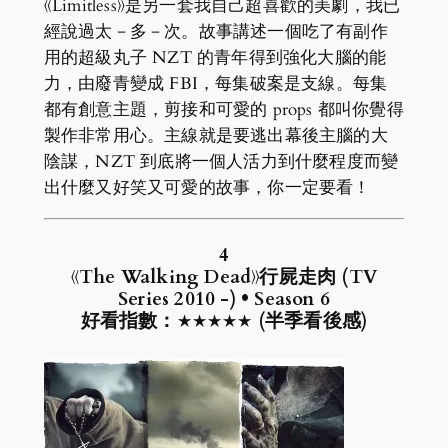
《Limitless》是另一套我自己超喜歡的美劇，我已
經說過太－多－次。故事講述一個吃了有副作
用的超級丸子 NZT 的青年得到強化大腦的能
力，由廢青變成 FBI，每集破案是支線。每集
都有創意主題，剪接和可愛的 props 都叫你覺得
製作非常用心。主線就是要逃出幕後主腦的大
陰謀，NZT 到底將一個人活力到什麼程度而變
出什麼又好笑又可愛的故事，你一定要看！
4
《The Walking Dead》行屍走肉 (TV
Series 2010 -) • Season 6
好看指數：★★★★★ (半季看後感)