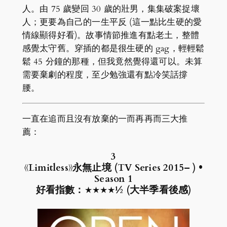
人。由 75 歲變回 30 歲的壯男，集集破案捉壞
人；更要為自己的一生平反 (這一點比生硬的愛
情線顯得好看)。故事情節推進有點老土，整體
感覺太守舊。穿插的都是很生硬的 gag，輕輕鬆
鬆 45 分鐘的那種，但我竟然覺得還可以。未算
需要棄劇的程度，至少勉強還有點冷笑話撐
腰。
一直在追而且沒有放棄的一而再再而三大推
薦：
3
《Limitless》永無止境 (TV Series 2015– ) •
Season 1
好看指數：★★★★½ (大半季看後感)