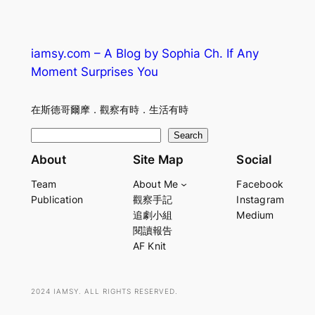
iamsy.com – A Blog by Sophia Ch. If Any
Moment Surprises You
在斯德哥爾摩．觀察有時．生活有時
S
Search
e
About
Site Map
Social
a
Team
About Me
Facebook
r
Publication
觀察手記
Instagram
c
追劇小組
Medium
h
閱讀報告
AF Knit
2024 IAMSY. ALL RIGHTS RESERVED.