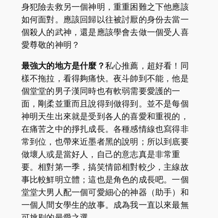
身犯險去救另一個神明，重重困難之下他應該
如何面對。應該回歸以往被討厭的身份去當一
個殺人的武神，還是應該學會去做一個受人喜
愛尊敬的神明？
最強大的地方是什麼？
私心推薦，超好看！同
樣不拖拉，看得夠痛快。夜斗帥到不能，他是
個堂堂的男子漢同時也有軟弱需要愛護的一
面，剛柔並重而且說得到做得到。並不是每個
神明天生出來就是受到各人的喜愛和重視的，
在痛苦之中的掙扎成長。各種感情線也寫得非
常到位，也帶來近墨者黑的說明；所以到底要
做壞人或是當好人，自己的意志真是非常重
要。相對第一季，搞笑情節相對較少，主線故
事比較鮮明立體；這也是角色的成長吧。一個
堂堂大男人配一個可愛細心的神器（助手）和
一個人間女學生的故事。成為我一直以來最無
可挑剔的最愛之選。