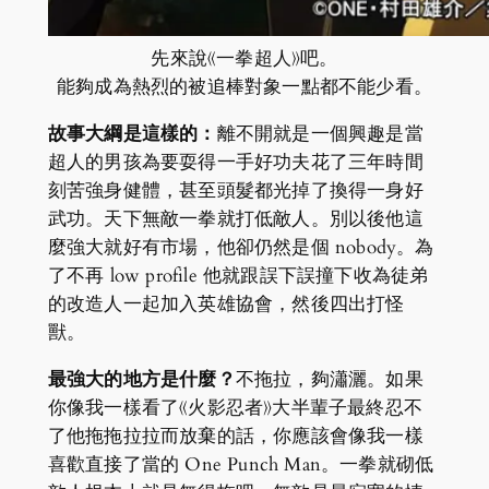
先來說《一拳超人》吧。
能夠成為熱烈的被追棒對象一點都不能少看。
故事大綱是這樣的：
離不開就是一個興趣是當
超人的男孩為要耍得一手好功夫花了三年時間
刻苦強身健體，甚至頭髮都光掉了換得一身好
武功。天下無敵一拳就打低敵人。別以後他這
麼強大就好有市場，他卻仍然是個 nobody。為
了不再 low profile 他就跟誤下誤撞下收為徒弟
的改造人一起加入英雄協會，然後四出打怪
獸。
最強大的地方是什麼？
不拖拉，夠瀟灑。如果
你像我一樣看了《火影忍者》大半輩子最終忍不
了他拖拖拉拉而放棄的話，你應該會像我一樣
喜歡直接了當的 One Punch Man。一拳就砌低