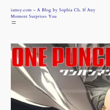
Skip
iamsy.com – A Blog by Sophia Ch. If Any
to
Moment Surprises You
content