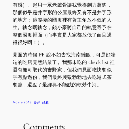
有感）。起用一眾老戲骨讓我覺得劇力萬鈞，
那個似乎是井字形的公屋最終又有不是井字形
的地方；這虛擬的國度裡有著主角放不低的人
生。執念啊執念，錢小豪將自己的執意寄予在
整個國度裡面（而事實是大家都放低了而且過
得很好啊！）。
見面的時候 FF 說不如去找海南雞飯，可是好端
端的吃店竟然結業了。我那未吃的 check list 裡
還有無可取代的吉野家，但我們見面吃快餐似
乎有點過份，我們最終興致勃勃地去吃港式茶
餐廳，還點了最經典不能缺的乾炒牛河。
Movie 2013
影評
殭屍
Comments