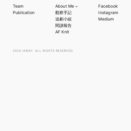
a
Team
About Me
Facebook
r
Publication
觀察手記
Instagram
c
追劇小組
Medium
h
閱讀報告
AF Knit
2024 IAMSY. ALL RIGHTS RESERVED.