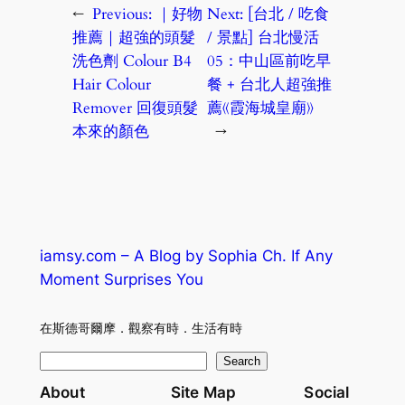
←
Previous:
｜好物
Next:
[台北 / 吃食
推薦｜超強的頭髮
/ 景點] 台北慢活
洗色劑 Colour B4
05：中山區前吃早
Hair Colour
餐 + 台北人超強推
Remover 回復頭髮
薦《霞海城皇廟》
本來的顏色
→
iamsy.com – A Blog by Sophia Ch. If Any
Moment Surprises You
在斯德哥爾摩．觀察有時．生活有時
S
Search
e
About
Site Map
Social