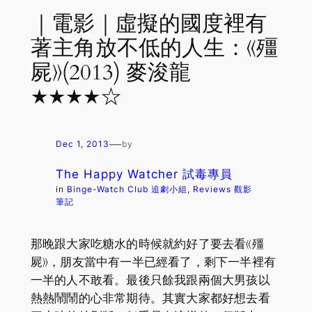
｜電影｜虛擬的國度裡有
著主角放不低的人生：《殭
屍》(2013) 麥浚龍
★★★★☆
—
Dec 1, 2013
by
The Happy Watcher 試毒專員
in
Binge-Watch Club 追劇小組
, 
Reviews 觀影
筆記
那晚跟大家吃糖水的時候就約好了要去看《殭
屍》，朋友當中有一半已經看了，剩下一半裡有
一半的人不敢看。最後只餘我跟兩個大男孩以
熱熱鬧鬧的心非常期待。其實大家都好想去看