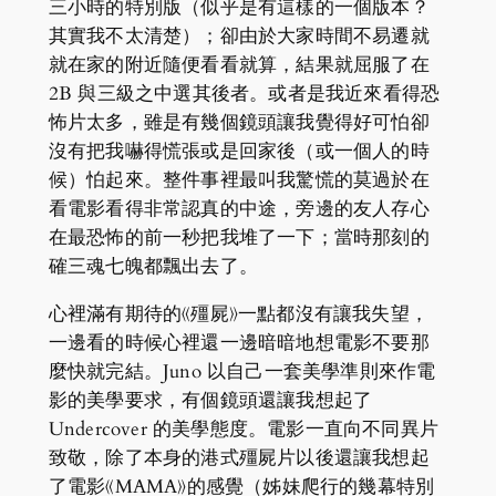
三小時的特別版（似乎是有這樣的一個版本？
其實我不太清楚）；卻由於大家時間不易遷就
就在家的附近隨便看看就算，結果就屈服了在
2B 與三級之中選其後者。或者是我近來看得恐
怖片太多，雖是有幾個鏡頭讓我覺得好可怕卻
沒有把我嚇得慌張或是回家後（或一個人的時
候）怕起來。整件事裡最叫我驚慌的莫過於在
看電影看得非常認真的中途，旁邊的友人存心
在最恐怖的前一秒把我堆了一下；當時那刻的
確三魂七魄都飄出去了。
心裡滿有期待的《殭屍》一點都沒有讓我失望，
一邊看的時候心裡還一邊暗暗地想電影不要那
麼快就完結。Juno 以自己一套美學準則來作電
影的美學要求，有個鏡頭還讓我想起了
Undercover 的美學態度。電影一直向不同異片
致敬，除了本身的港式殭屍片以後還讓我想起
了電影《MAMA》的感覺（姊妹爬行的幾幕特別