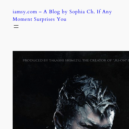
Skip
iamsy.com – A Blog by Sophia Ch. If Any
to
Moment Surprises You
content