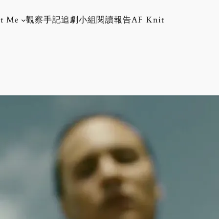
t Me
觀察手記
追劇小組
閱讀報告
AF Knit