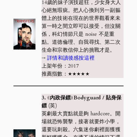
14歲的妹子演技超狂，少女身大人
心絕無瑕疵。把人心換到另一副軀
體上的技術在現在的世界觀看來未
算一時之間立即可以接受，但沒關
係，科幻情節只是 noise 不是重
點。道德倫理、自我尋找、第二次
生命和宗教信仰上的挑戰才是。
→
詳情和讀後感按這裡
上架年份：2017
推薦指數：★★★★★
3. 《內政保鏢》Bodyguard / 貼身保
鏢
(英)
英劇最大賣點就是夠 hardcore。開
場就恐怖襲擊，接著就要炸小學，
還要玩刺殺。六集迷你劇裡面獲獲