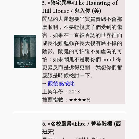
5. 《陰宅異事》The Haunting of
Hill House / 鬼入侵 (美)
鬧鬼的大屋想要平買貴賣總不會那
麼順利，不要輕視孩子們受到的傷
害，如果在一直被否認的世界裡面
成長很難勉強在長大後有磨不掉的
陰影。鬧鬼的可怕還不如虛偽的可
怕；如果鬧鬼不是將你們 bond 得
更緊反而是拆得更開，我想你們都
應該是時候檢討一下。
→
觀後感按此
上架年份：2018
推薦指數：★★★★½
6. 《名校風暴》Elite / 菁英殺機 (西
班牙)