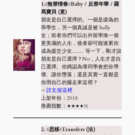
1.《無禁情春》Baby / 反禁年華 / 羅
馬寶貝 (意)
朋友是自己選擇的。一個是虛偽的
乖學生，另一個真誠是被 bully
女；前者你們可以出外留學換一個
更美滿的人生，後者卻可能連累你
成為援交少女…… 等一下，剛才說
朋友是自己選擇？No，人生才是自
己選擇。你媽認為壞同學會把你帶
壞、讓你墮落；還是其實一直都是
你用自己的腿走來這裡？
→
詳文按這裡
上架年份：2018
推薦指數：★★★★½
2. 《思移》Transfers (法)