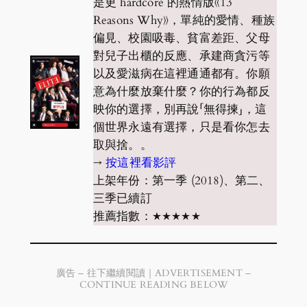
是更 hardcore 的熱情版《13
Reasons Why》，單純的愛情、種族
偏見、校園吸毒、貧富差距、父母
對兒子出櫃的反應、承建商貪污等
以及愛滋病在這裡通通都有。你願
意為什麼放棄什麼？你的行為都反
映你的選擇，別再說「無得揀」，這
個世界永遠有選擇，只是看你怎去
取與捨。。
→
按這裡看影評
上架年份：第一季 (2018)、第二、
三季已續訂
推薦指數：★★★★★
廣告 – 往下繼續閱讀｜ADVERTISEMENT –
CONTINUE READING BELOW