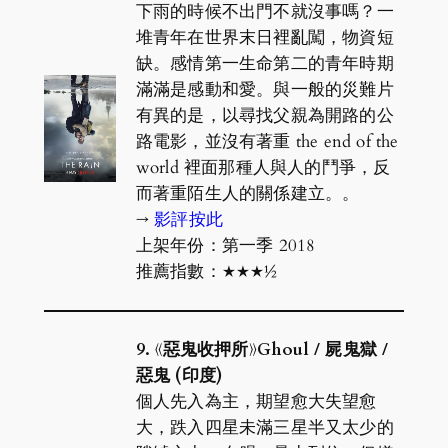
下雨的時候不出門不就沒事嗎？一
堆青年在世界末日裡亂闖，物資短
缺。感情第一生命第二的青年時期
滿滿是感動和愛。與一般的災難片
有異的是，以尋找父親為開路的公
路電影，並沒有著重 the end of the
world 裡面那種人與人的鬥爭，反
而著重陌生人的關係建立。。
→
影評按此
上架年份：第一季 2018
推薦指數：★★★½
9. 《惡鬼收押所》Ghoul / 屍鬼獄 /
惡鬼 (印度)
個人先入為主，期望愈大失望愈
大，跌入四星未滿三星半又太少的