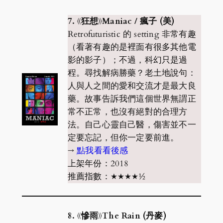
7. 《狂想》Maniac / 瘋子 (美)
Retrofuturistic 的 setting 非常有趣
（看著有趣的是裡面有很多其他電
影的影子）；不過，科幻只是過
程。尋找解病勝藥？老土地說句：
人與人之間的愛和交流才是最大良
藥。故事告訴我們這個世界無謂正
常不正常，也沒有絕對的合理方
法。自己心靈自己醫，傷害並不一
定要忘記，但你一定要前進。
→
點我看看後感
上架年份：2018
推薦指數：★★★★½
8. 《慘雨》The Rain (丹麥)