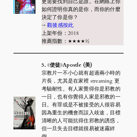
更需要找到自己是誰。在網絡上你
如何證明你真的是你，而你的什麼
決定了你是你？
→
觀後感按此
上架年份：2018
推薦指數：★★★★½
5. 《使徒》Apostle (美)
宗教片一不小心就有超過兩小時的
片長，尤其是在家裡 streaming 更
考驗耐性。有人家覺得你是邪教的
一日，也有你覺得人家是邪教的一
日。有罪或是不被接受的人很容易
因為重生的機會而誤入歧途，目標
清晰的人可能抗得住邪教的誘惑，
但一旦失去目標就很易被迷霧絆
倒。