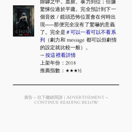
隙罅之中。血腥、暴力到位；但嫌
驚悚位過於平庸。完全預計到下一
個音效 / 鏡頭恐怖位置會在何時出
現——那便完全沒有了驚嚇的意義
了。完全是
＃可以一看可以不看系
列
（劇力和 message 都可以但劇情
的設定就比較一般）。
→
按這裡看詳情
上架年份：2018
推薦指數：★★★½
廣告 – 往下繼續閱讀｜ADVERTISEMENT –
CONTINUE READING BELOW