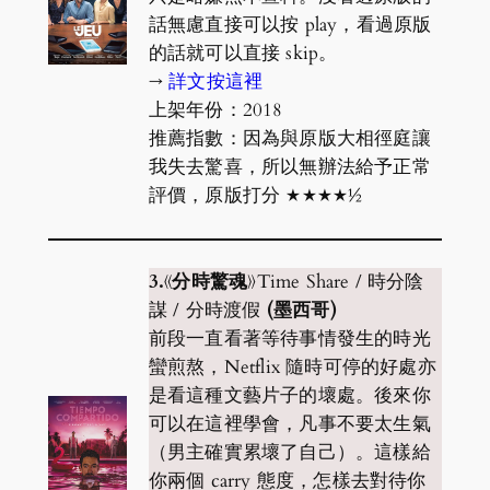
話無慮直接可以按 play，看過原版
的話就可以直接 skip。
→
詳文按這裡
上架年份：2018
推薦指數：因為與原版大相徑庭讓
我失去驚喜，所以無辦法給予正常
評價，原版打分 ★★★★½
3.《分時驚魂》
Time Share / 時分陰
謀 / 分時渡假
(墨西哥)
前段一直看著等待事情發生的時光
蠻煎熬，Netflix 隨時可停的好處亦
是看這種文藝片子的壞處。後來你
可以在這裡學會，凡事不要太生氣
（男主確實累壞了自己）。這樣給
你兩個 carry 態度，怎樣去對待你