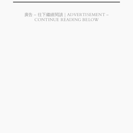
廣告 – 往下繼續閱讀｜ADVERTISEMENT –
CONTINUE READING BELOW