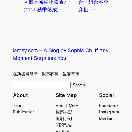
人氣區域富小路通2
合一組合冬季
(2018 秋季落成)
穿搭
→
iamsy.com – A Blog by Sophia Ch. If Any
Moment Surprises You
在斯德哥爾摩．觀察有時．生活有時
S
Search
e
About
Site Map
Social
a
Team
About Me
Facebook
r
Publication
觀察手記
Instagram
c
追劇小組
Medium
h
閱讀報告
AF Knit