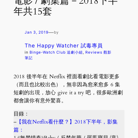
電影 / 劇集篇－2018下半
年共15套
—
Jan 3, 2019
by
The Happy Watcher 試毒專員
in
Binge-Watch Club 追劇小組
, 
Reviews 觀影
筆記
2018 後半年在 Netflix 裡面看劇比看電影更多
（而且也比較出色），無非因為愈來愈多 6 集
短劇的出現，放心 give it a try 吧，很多歐洲劇
都會讓你有意外驚喜。
目錄：
–
【我在Netflix看什麼？】2018下半年，影集
篇：
1.《無禁情春》Baby / 反禁年華 / 羅馬寶貝 (意)