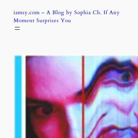
Skip
iamsy.com – A Blog by Sophia Ch. If Any
to
Moment Surprises You
content