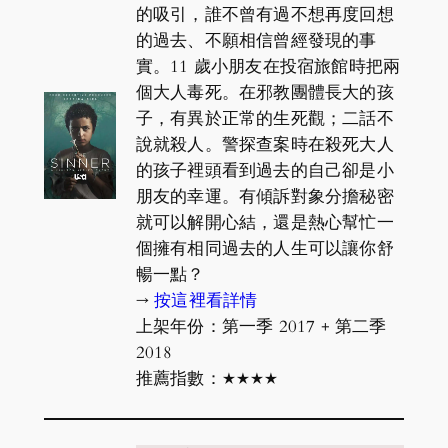
的吸引，誰不曾有過不想再度回想
的過去、不願相信曾經發現的事
實。11 歲小朋友在投宿旅館時把兩
個大人毒死。在邪教團體長大的孩
子，有異於正常的生死觀；二話不
說就殺人。警探查案時在殺死大人
的孩子裡頭看到過去的自己卻是小
朋友的幸運。有傾訴對象分擔秘密
就可以解開心結，還是熱心幫忙一
個擁有相同過去的人生可以讓你舒
暢一點？
→
按這裡看詳情
上架年份：第一季 2017 + 第二季
2018
推薦指數：★★★★