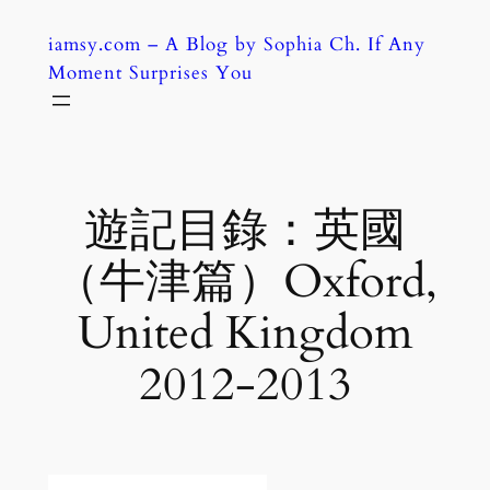
Skip
iamsy.com – A Blog by Sophia Ch. If Any
to
Moment Surprises You
content
遊記目錄：英國
（牛津篇）Oxford,
United Kingdom
2012-2013