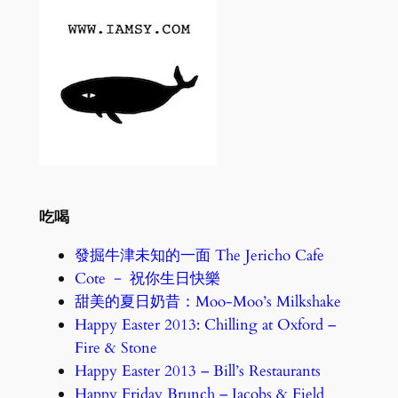
吃喝
發掘牛津未知的一面 The Jericho Cafe
Cote － 祝你生日快樂
甜美的夏日奶昔：Moo-Moo’s Milkshake
Happy Easter 2013: Chilling at Oxford –
Fire & Stone
Happy Easter 2013 – Bill’s Restaurants
Happy Friday Brunch – Jacobs & Field