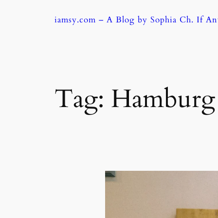
Skip
iamsy.com – A Blog by Sophia Ch. If A
to
content
Tag:
Hambur