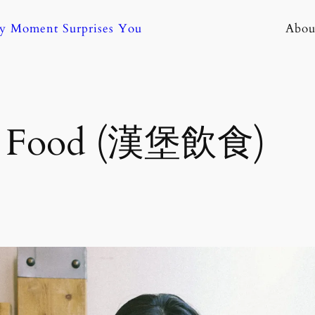
ny Moment Surprises You
Abou
g Food (漢堡飲食)