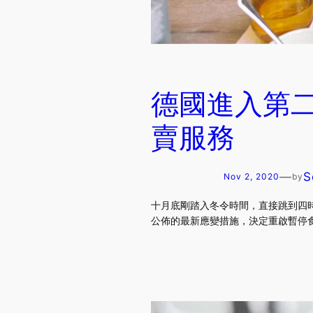
德國進入第
賣服務
—
S
Nov 2, 2020
by
十月底剛踏入冬令時間，直接跳到四時
公佈的最新應變措施，決定重啟暫停食肆