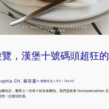
遊覽，漢堡十號碼頭超狂的
Sophia CH. 蘇菲蔓
in
德國生活 LIFE / TALKS
包店，餐牌上一共有十款魚食麵包。我們是衝著 Nordseekrabben
竟然一次都沒吃過。