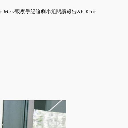
t Me
觀察手記
追劇小組
閱讀報告
AF Knit