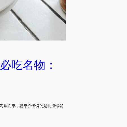
必吃名物：
 北海蝦而來，說來介慚愧的是北海蝦就