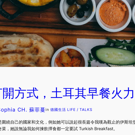
打開方式，土耳其早餐火力
Sophia CH. 蘇菲蔓
in
德國生活 LIFE / TALKS
是圍繞自己的國家和文化，例如她可以說起很長篇令我嘆為觀止的伊斯坦
說無論我如何揀飲擇食都一定要試 Turkish Breakfast。