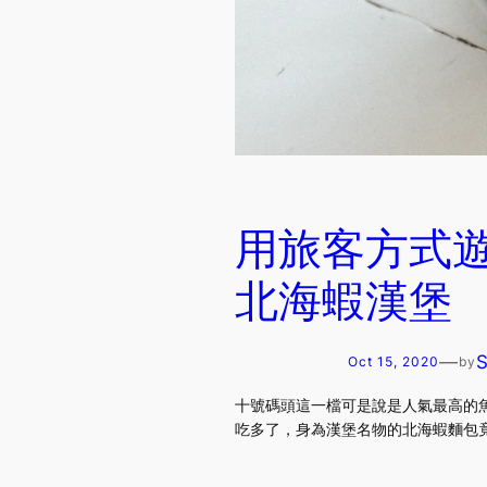
用旅客方式
北海蝦漢堡
—
Oct 15, 2020
by
十號碼頭這一檔可是說是人氣最高的魚麵
吃多了，身為漢堡名物的北海蝦麵包