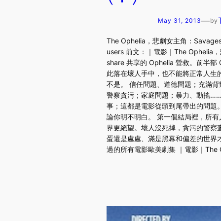
—
May 31, 2013
by
The Ophelia，悲劇女主角：Savages｜
users 前文：｜電影｜The Ophe
share 共享的 Ophelia 營救
此落在壞人手中，也不能將正常人生的 B
不是。 信任問題、道德問題；充滿背叛
警察貪污；家庭問題；暴力、動搖…
事；這都是電影從頭到尾帶出的問題
論你明不明白。 第一個結局裡，所有人
界更絕望。壞人沒死掉，貪污的警察
蛋還是處處、滿是黑幕和偏差的世界才
過的所有電影歐美劇集 ｜電影｜The Oph