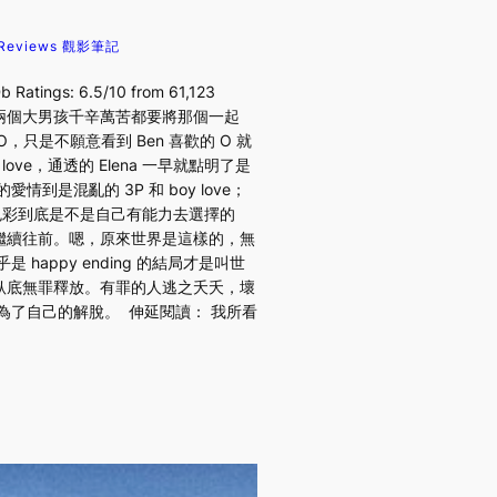
Reviews 觀影筆記
ngs: 6.5/10 from 61,123
能劇透） 兩個大男孩千辛萬苦都要將那個一起
O，只是不願意看到 Ben 喜歡的 O 就
e，通透的 Elena 一早就點明了是
混亂的 3P 和 boy love；
色彩到底是不是自己有能力去選擇的
繼續往前。嗯，原來世界是這樣的，無
ppy ending 的結局才是叫世
臥底無罪釋放。有罪的人逃之夭夭，壞
為了自己的解脫。 伸延閱讀： 我所看