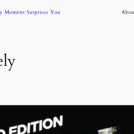
ny Moment Surprises You
Abou
ely