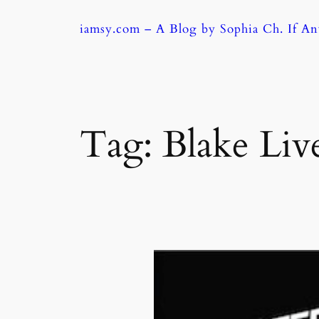
Skip
iamsy.com – A Blog by Sophia Ch. If A
to
content
Tag:
Blake Liv