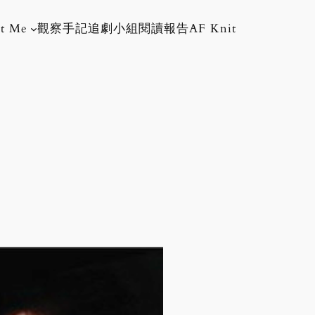
t Me
觀察手記
追劇小組
閱讀報告
AF Knit