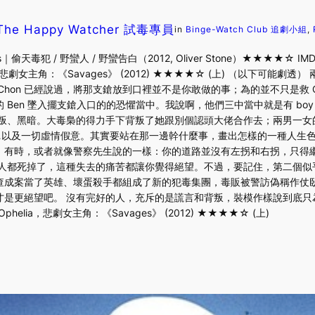
The Happy Watcher 試毒專員
in
Binge-Watch Club 追劇小組
, 
偷天毒犯 / 野蠻人 / 野蠻告白（2012, Oliver Stone）★★★★☆ IMDb Rati
lia，悲劇女主角：《Savages》 (2012) ★★★★☆ (上) （以下可
。前半部 Chon 已經說過，將那支鎗放到口裡並不是你敢做的事；為的並不只是救 
en 墜入擺支鎗入口的的恐懼當中。我說啊，他們三中當中就是有 boy lov
、黑暗。大毒梟的得力手下背叛了她跟別個認頭大佬合作去；兩男一女的愛情到是
…以及一切虛情假意。其實要站在那一邊幹什麼事，畫出怎樣的一種人生
。有時，或者就像警察先生說的一樣：你的道路並沒有左拐和右拐，只得
都死掉了，這種失去的痛苦都讓你覺得絕望。不過，要記住，第二個似乎是 ha
查成案當了英雄、壞蛋殺手都組成了新的犯毒集團，毒販被警訪偽稱作仗
是更絕望吧。 沒有完好的人，充斥的是謊言和背叛，裝模作樣說到底只
elia，悲劇女主角：《Savages》 (2012) ★★★★☆ (上)