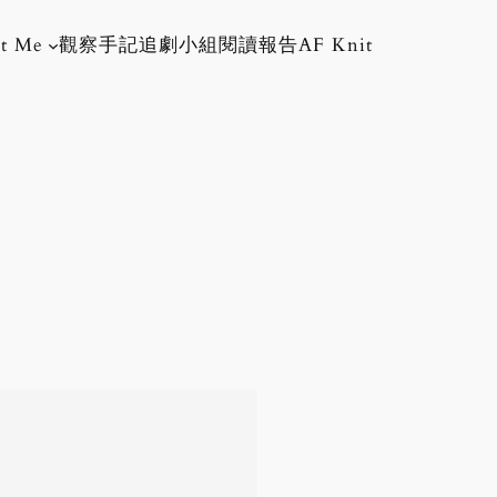
t Me
觀察手記
追劇小組
閱讀報告
AF Knit