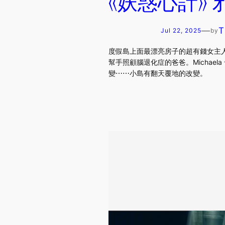
《妖惑心計》
—
T
Jul 22, 2025
by
度假島上面最漂亮房子的超有錢女主人 Mic
幫手照顧腦退化症的爸爸。Michaela 發
變⋯⋯小島有翻天覆地的改變。