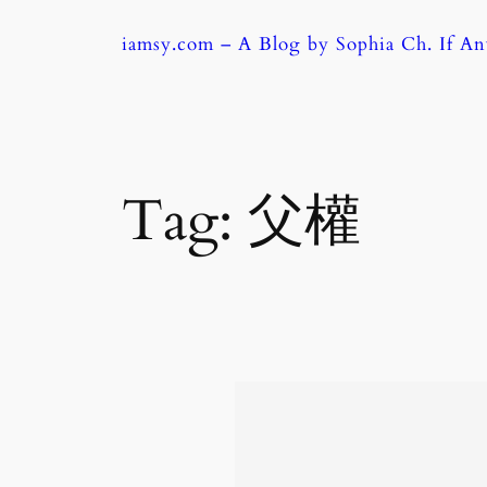
Skip
iamsy.com – A Blog by Sophia Ch. If A
to
content
Tag:
父權