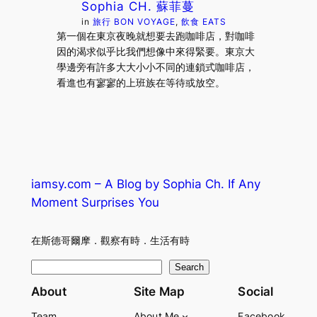
Sophia CH. 蘇菲蔓
in
旅行 BON VOYAGE
, 
飲食 EATS
第一個在東京夜晚就想要去跑咖啡店，對咖啡
因的渴求似乎比我們想像中來得緊要。東京大
學邊旁有許多大大小小不同的連鎖式咖啡店，
看進也有寥寥的上班族在等待或放空。
iamsy.com – A Blog by Sophia Ch. If Any
Moment Surprises You
在斯德哥爾摩．觀察有時．生活有時
S
Search
e
About
Site Map
Social
a
Team
About Me
Facebook