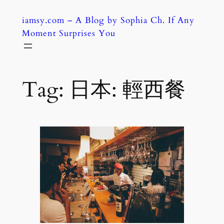
Skip
iamsy.com – A Blog by Sophia Ch. If Any
to
Moment Surprises You
content
Tag:
日本: 輕西餐