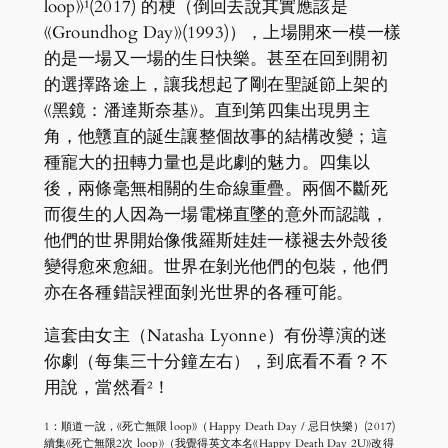
loop》¹(2017) 的梗（倒回去說其實應該是
《Groundhog Day》(1993)），上場開來一模一樣
的是一場又一場的生日快樂。甚至在回到開初
的選擇路途上，讓我想起了剛在聖誕節上架的
《黑鏡：潘達斯奈基》。直到第四集出現男主
角，他戇直的誕生讓整個故事的結構改變；這
種寵大的扭轉力量也是此劇的魅力。四集以
後，兩條毫無相關的生命線重疊。兩個不斷死
而復生的人因為一場電梯直墜的意外而認識，
他們的世界開始像俄羅斯娃娃一樣褪去外殼後
變得愈來愈細。世界在剝光他們的包裝，他們
亦在各種錯誤裡面剝光世界的各種可能。
這套由女主（Natasha Lyonne）有份導演的迷
你劇（每集三十分鐘左右），到底看不看？不
用說，當然看²！
1：順道一說，《死亡無限 loop》（Happy Death Day / 忌日快樂）(2017)
續集《死亡無限2次 loop》（我覺得英文本名《Happy Death Day 2U》改得