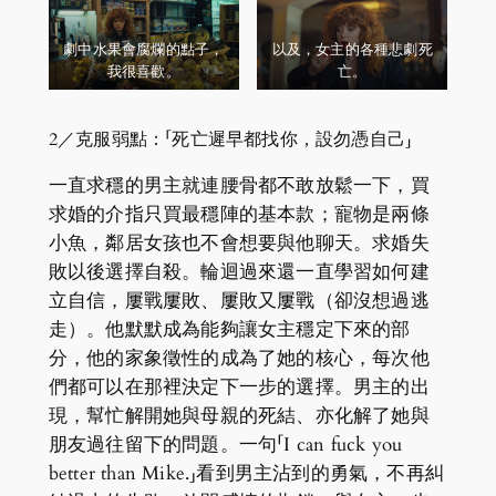
劇中水果會腐爛的點子，
以及，女主的各種悲劇死
我很喜歡。
亡。
2／克服弱點：「死亡遲早都找你，設勿憑自己」
一直求穩的男主就連腰骨都不敢放鬆一下，買
求婚的介指只買最穩陣的基本款；寵物是兩條
小魚，鄰居女孩也不會想要與他聊天。求婚失
敗以後選擇自殺。輪迴過來還一直學習如何建
立自信，屢戰屢敗、屢敗又屢戰（卻沒想過逃
走）。他默默成為能夠讓女主穩定下來的部
分，他的家象徵性的成為了她的核心，每次他
們都可以在那裡決定下一步的選擇。男主的出
現，幫忙解開她與母親的死結、亦化解了她與
朋友過往留下的問題。一句「I can fuck you
better than Mike.」看到男主沾到的勇氣，不再糾