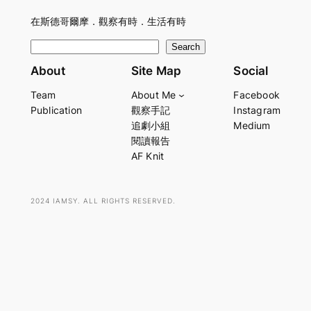
在斯德哥爾摩．觀察有時．生活有時
S
Search
e
About
Site Map
Social
a
Team
About Me
Facebook
r
Publication
觀察手記
Instagram
c
追劇小組
Medium
h
閱讀報告
AF Knit
2024 IAMSY. ALL RIGHTS RESERVED.