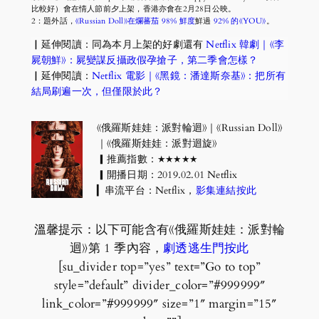
比較好）會在情人節前夕上架，香港亦會在2月28日公映。
2：題外話，
《Russian Doll》在爛蕃茄 98% 鮮度
鮮過
92% 的《YOU》
。
▏延伸閱讀：同為本月上架的好劇還有
Netflix 韓劇｜《李
屍朝鮮》：屍變謀反攝政假孕搶子，第二季會怎樣？
▏延伸閱讀：
Netflix 電影｜《黑鏡：潘達斯奈基》：把所有
結局刷遍一次，但僅限於此？
《俄羅斯娃娃：派對輪迴》｜《Russian Doll》
｜《俄羅斯娃娃：派對迴旋》
▎推薦指數：★★★★★
▎開播日期：2019.02.01 Netflix
▎串流平台：Netflix，
影集連結按此
溫馨提示：以下可能含有《俄羅斯娃娃：派對輪
迴》第 1 季內容，
劇透逃生門按此
[su_divider top=”yes” text=”Go to top”
style=”default” divider_color=”#999999″
link_color=”#999999″ size=”1″ margin=”15″