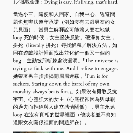
1／挑戰命運：Dying is easy. It’s living, that’s hard.
當過小三、隨便和人回家、自我中心、逃避問
題也無辦法遵守承諾（例如沒有去跟男友的女
兒見面）。當男主解釋說可能壞人要在地獄
loop 死的時候，女主堅決反對。硬淨如女主，
拼死（literally 拼死）尋找解釋／解決方法，如
同在遊戲設計裡面找出並化解一個又一個的
bug，主動披荊斬棘處決漏洞。「The universe is
trying to fuck with me. And I refuse to engage.」
她帶著男主步步揭開層層迷霧，「Fun is for
suckers. Staring down the barrel of my own
morality always beats fun.」。如果沒有勇敢反抗
宇宙、心靈強大的女主（心底裡卻因為與母親
的過去而拒絕與人建立感情關係），男主永遠
loop 在沒有真相的世界裡面（他或者並不會知
道跟女友關係裡面的問題所在）。