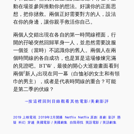
動在場並參與推動你的想法。好讓你的正面思
想，把你拯救。兩個正好需要對方的人，設法
在你的身邊，讓你親手救活你自己。
兩個人交錯出現在各自的第一時間線裡面，行
開的孖咇突然回歸單身一人，並忽然需要說服
一個並（當時）不認識你的舊人。兩個人在兩
個時間線的各自成功，也是算是這場修煉完滿
的見證吧。BTW，最後的開心大巡遊畫面看到
兩個「新人」出現在同一幕（白恤衫的女主和有領
巾的男主），或者是代表時間線的重合？可能
是第二季的伏線？
→按這裡回到目錄觀看其他電影/美劇影評
2019 上映電視
2019年2月開播
Netflix
Netflix 原創
喜劇
影評
懸
疑
科幻
穿越
美國電影 / 美國劇集
自我尋找
英語電影 / 英語劇集