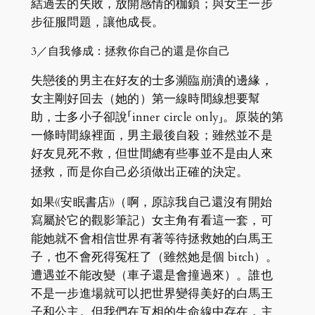
結過去的失敗，放開感情的枷鎖；與女主一步
步征服問題，讓他成長。
3／自我修成：拯救你自己的還是你自己
失戀後的男主在好友的士多瀕臨崩潰的邊緣，
女主剛好回去（她的）第一線時間線想要幫
助，士多小子卻說「inner circle only」。原裝的第
一條時間線裡面，男主最後自殺；雖然並不是
好友見死不救，但世間總有些事並不是由人來
拯救，而是你自己必須做出正確的決定。
如果《安眠書店》（啊，原諒我自己還沒有開始
寫屬於它的觀影筆記）女主角有看這一套，可
能她就不會相信世界有著等待拯救她的白馬王
子，也不會死得冤枉了（雖然她是個 bitch）。
遭遇並不能改變（車子還是會撞過來）。誰也
不是一步進場就可以把世界變得美好的白馬王
子和公主。但我們在互相的生命線中存在，主