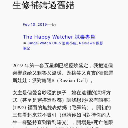
生修補鑄過舊錯
—
Feb 10, 2019
by
The Happy Watcher 試毒專員
in
Binge-Watch Club 追劇小組
, 
Reviews 觀影
筆記
2019 年第一套五星劇已經塵埃落定，我把這個
榮譽送給又粗魯又溫暖、既搞笑又真實的《俄羅
斯娃娃：派對輪迴》（Russian Doll）。
女主是個聲音吵啞的妹子，她在這裡的演繹方
式（甚至是穿搭造型都）讓我想起《家有囍事》
(1992) 裡面的無雙表姑媽（毛舜筠）。開初的
三集看起來並不吸引（但請你如同對待你的人
生一樣堅持直到看到曙光），開場是《死亡無限