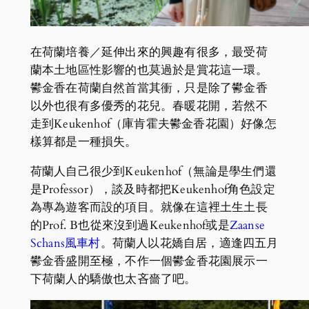
在荷蘭培養／延伸出來的興趣有很多，最受荷
蘭本土地區性影響的也莫過於是賞花這一環。
鬰金香在荷蘭自然首當其衝，只是除了鬰金香
以外也很有多優秀的花兒。春暖花開，若然不
走到Keukenhof（庫肯霍夫鬰金香花園）好像怎
樣算都是一種損失。
荷蘭人自己很少到Keukenhof（無論是學生們還
是Professor），談及時都把Keukenhof角色設定
為專為遊客而設的項目。就像在這裡土生土長
的Prof. B也從來沒到過Keukenhof或是
Zaanse
Schans風車村
。荷蘭人以花嬌自居，適逢四五月
鬰金香盛開至極，不作一個鬰金香花園展示一
下荷蘭人的驕傲也太吝嗇了吧。