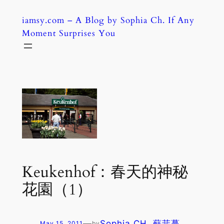
Skip
iamsy.com – A Blog by Sophia Ch. If Any
to
Moment Surprises You
content
Keukenhof：春天的神秘
花園（1）
—
Sophia CH. 蘇菲蔓
May 15, 2011
by