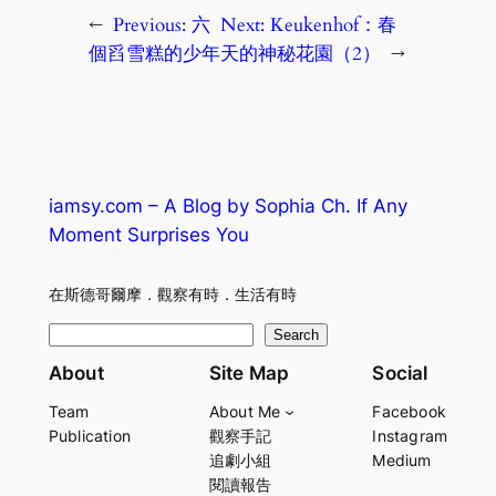
←
Previous:
六
Next:
Keukenhof：春
個舀雪糕的少年
天的神秘花園（2）
→
iamsy.com – A Blog by Sophia Ch. If Any
Moment Surprises You
在斯德哥爾摩．觀察有時．生活有時
S
Search
e
About
Site Map
Social
a
Team
About Me
Facebook
r
Publication
觀察手記
Instagram
c
追劇小組
Medium
h
閱讀報告